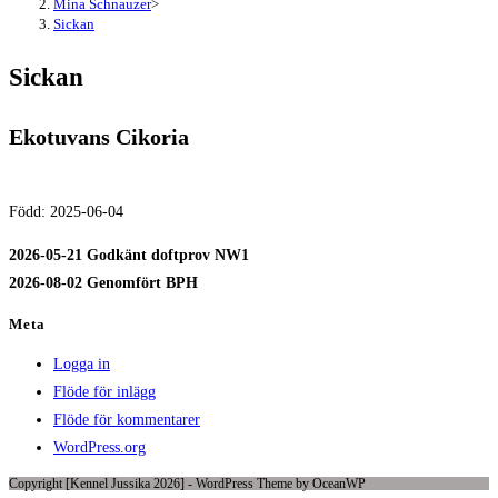
Mina Schnauzer
>
Sickan
Sickan
Ekotuvans Cikoria
Född: 2025-06-04
2026-05-21 Godkänt doftprov NW1
2026-08-02 Genomfört BPH
Meta
Logga in
Flöde för inlägg
Flöde för kommentarer
WordPress.org
Copyright [Kennel Jussika 2026] - WordPress Theme by OceanWP