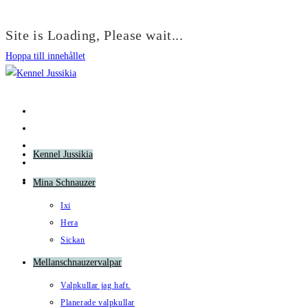
Site is Loading, Please wait...
Hoppa till innehållet
Kennel Jussikia
Mina Schnauzer
Ixi
Hera
Sickan
Mellanschnauzervalpar
Valpkullar jag haft.
Planerade valpkullar