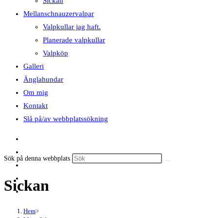
Sickan
Mellanschnauzervalpar
Valpkullar jag haft.
Planerade valpkullar
Valpköp
Galleri
Änglahundar
Om mig
Kontakt
Slå på/av webbplatssökning
Sök på denna webbplats
Sickan
Hem
>