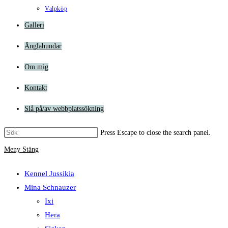
Valpköp
Galleri
Änglahundar
Om mig
Kontakt
Slå på/av webbplatssökning
Press Escape to close the search panel.
Meny
Stäng
Kennel Jussikia
Mina Schnauzer
Ixi
Hera